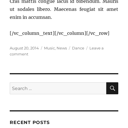
Cras mattis congue lacus id bibendum. Mauris
ut sodales libero. Maecenas feugiat sit amet
enim in accumsan.
[/vc_column_text][/vc_column][/vc_row]
Posted
Categories
Tags
August 20, 2014
Music
,
News
Dance
Leave a
on
on
comment
Lacus
Eget
Arcu
Dignissim
SE
Search
for:
RECENT POSTS