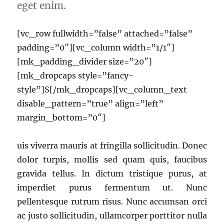
eget enim.
[vc_row fullwidth=”false” attached=”false”
padding=”0″][vc_column width=”1/1″]
[mk_padding_divider size=”20″]
[mk_dropcaps style=”fancy-
style”]S[/mk_dropcaps][vc_column_text
disable_pattern=”true” align=”left”
margin_bottom=”0″]
uis viverra mauris at fringilla sollicitudin. Donec
dolor turpis, mollis sed quam quis, faucibus
gravida tellus. In dictum tristique purus, at
imperdiet purus fermentum ut. Nunc
pellentesque rutrum risus. Nunc accumsan orci
ac justo sollicitudin, ullamcorper porttitor nulla