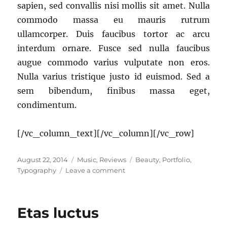
sapien, sed convallis nisi mollis sit amet. Nulla
commodo massa eu mauris rutrum
ullamcorper. Duis faucibus tortor ac arcu
interdum ornare. Fusce sed nulla faucibus
augue commodo varius vulputate non eros.
Nulla varius tristique justo id euismod. Sed a
sem bibendum, finibus massa eget,
condimentum.
[/vc_column_text][/vc_column][/vc_row]
Posted
Categories
Tags
August 22, 2014
Music
,
Reviews
Beauty
,
Portfolio
,
on
on
Typography
Leave a comment
Posuere
Amet
Sodales
Etas luctus