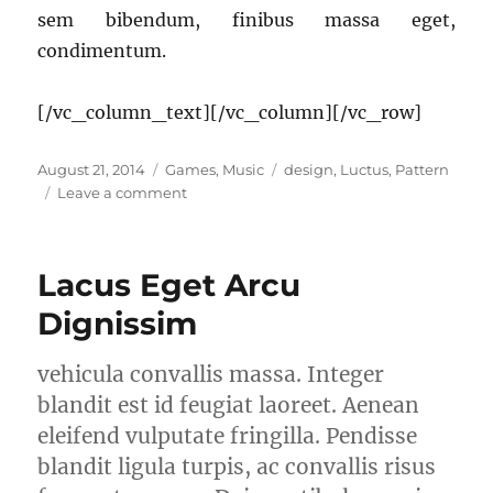
sem bibendum, finibus massa eget,
condimentum.
[/vc_column_text][/vc_column][/vc_row]
Posted
Categories
Tags
August 21, 2014
Games
,
Music
design
,
Luctus
,
Pattern
on
on
Leave a comment
Etas
luctus
Lacus Eget Arcu
Dignissim
vehicula convallis massa. Integer
blandit est id feugiat laoreet. Aenean
eleifend vulputate fringilla. Pendisse
blandit ligula turpis, ac convallis risus