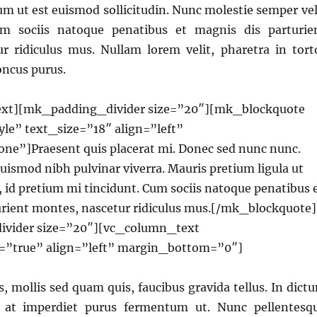
um ut est euismod sollicitudin. Nunc molestie semper vel
um sociis natoque penatibus et magnis dis parturie
r ridiculus mus. Nullam lorem velit, pharetra in tort
oncus purus.
xt][mk_padding_divider size=”20″][mk_blockquote
yle” text_size=”18″ align=”left”
ne”]Praesent quis placerat mi. Donec sed nunc nunc.
 euismod nibh pulvinar viverra. Mauris pretium ligula ut
, id pretium mi tincidunt. Cum sociis natoque penatibus 
urient montes, nascetur ridiculus mus.[/mk_blockquote]
vider size=”20″][vc_column_text
n=”true” align=”left” margin_bottom=”0″]
s, mollis sed quam quis, faucibus gravida tellus. In dict
s, at imperdiet purus fermentum ut. Nunc pellentesq