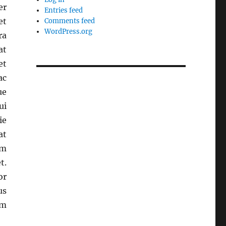
er
Entries feed
et
Comments feed
WordPress.org
ra
at
et
ac
ue
ui
ie
at
um
t.
or
us
em