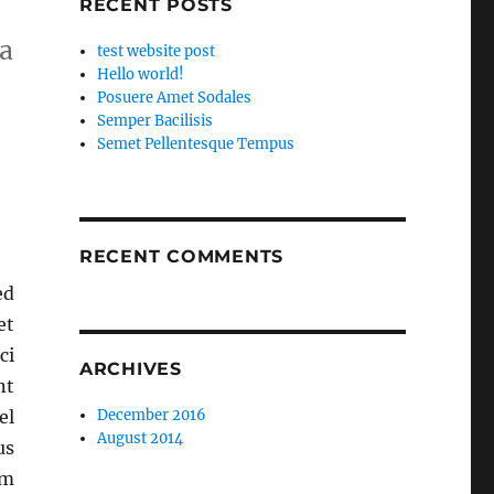
RECENT POSTS
la
test website post
Hello world!
Posuere Amet Sodales
Semper Bacilisis
Semet Pellentesque Tempus
RECENT COMMENTS
ed
et
ci
ARCHIVES
nt
el
December 2016
August 2014
us
um