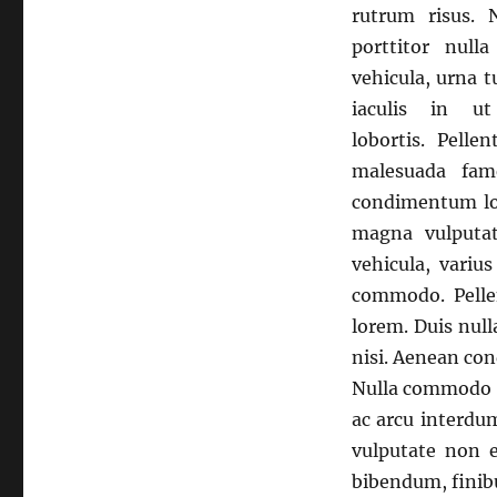
rutrum risus. 
porttitor null
vehicula, urna t
iaculis in u
lobortis. Pelle
malesuada fam
condimentum lob
magna vulputa
vehicula, variu
commodo. Pellen
lorem. Duis null
nisi. Aenean con
Nulla commodo m
ac arcu interdu
vulputate non e
bibendum, finib