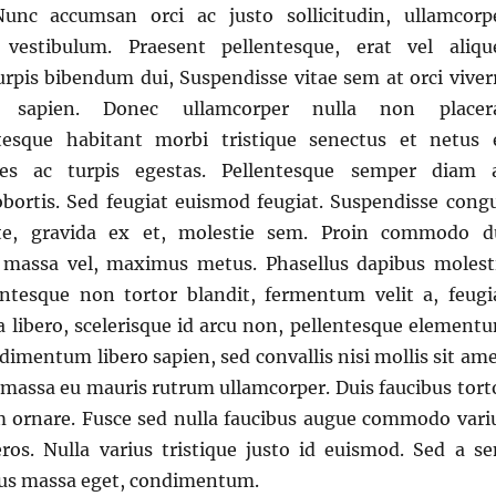
Nunc accumsan orci ac justo sollicitudin, ullamcorp
a vestibulum. Praesent pellentesque, erat vel aliqu
urpis bibendum dui, Suspendisse vitae sem at orci viver
t sapien. Donec ullamcorper nulla non placer
ntesque habitant morbi tristique senectus et netus 
es ac turpis egestas. Pellentesque semper diam 
ortis. Sed feugiat euismod feugiat. Suspendisse cong
te, gravida ex et, molestie sem. Proin commodo d
s massa vel, maximus metus. Phasellus dapibus molest
tesque non tortor blandit, fermentum velit a, feugi
a libero, scelerisque id arcu non, pellentesque element
dimentum libero sapien, sed convallis nisi mollis sit ame
assa eu mauris rutrum ullamcorper. Duis faucibus tort
m ornare. Fusce sed nulla faucibus augue commodo vari
ros. Nulla varius tristique justo id euismod. Sed a s
us massa eget, condimentum.