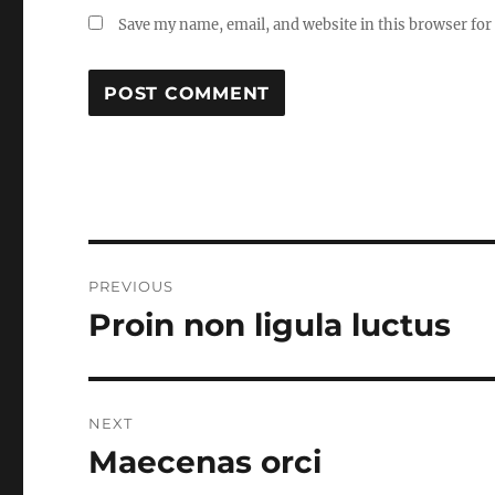
Save my name, email, and website in this browser for
Post
PREVIOUS
navigation
Proin non ligula luctus
Previous
post:
NEXT
Maecenas orci
Next
post: