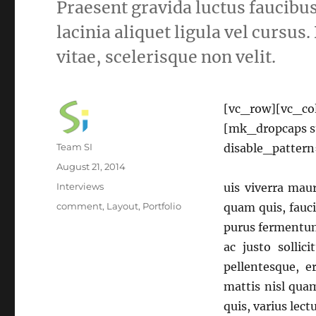
Praesent gravida luctus faucibus
lacinia aliquet ligula vel cursus.
vitae, scelerisque non velit.
[vc_row][vc_co
[mk_dropcaps s
Author
Team SI
disable_patter
Posted
August 21, 2014
on
Categories
Interviews
uis viverra maur
Tags
comment
,
Layout
,
Portfolio
quam quis, fauci
purus fermentum
ac justo sollic
pellentesque, e
mattis nisl qua
quis, varius lec