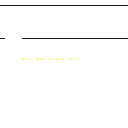
INFO@SHOWCASEIMAGERY.COM
86 SALISBURY AVENUE
CHESTERFIELD
S41 8PN