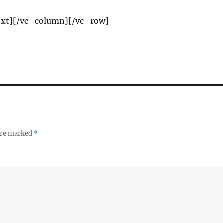
xt][/vc_column][/vc_row]
 are marked
*