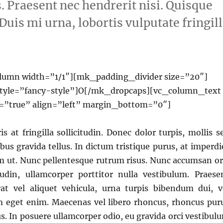
. Praesent nec hendrerit nisi. Quisque
 Duis mi urna, lobortis vulputate fringil
lumn width=”1/1″][mk_padding_divider size=”20″]
tyle=”fancy-style”]O[/mk_dropcaps][vc_column_text
n=”true” align=”left” margin_bottom=”0″]
is at fringilla sollicitudin. Donec dolor turpis, mollis s
bus gravida tellus. In dictum tristique purus, at imperdi
 ut. Nunc pellentesque rutrum risus. Nunc accumsan or
itudin, ullamcorper porttitor nulla vestibulum. Praese
rat vel aliquet vehicula, urna turpis bibendum dui, v
m eget enim. Maecenas vel libero rhoncus, rhoncus pur
tus. In posuere ullamcorper odio, eu gravida orci vestibul