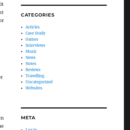
it
nt
CATEGORIES
or
Articles
Case Study
Games
Interviews
Music
News
Notes
Reviews
Travelling
et
Uncategorized
Websites
um
META
ue
Log in