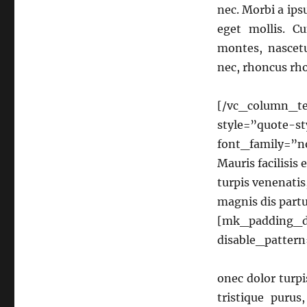
nec. Morbi a ips
eget mollis. C
montes, nascetu
nec, rhoncus rh
[/vc_column_te
style=”quote-st
font_family=”no
Mauris facilisis
turpis venenatis
magnis dis part
[mk_padding_di
disable_patter
onec dolor turpi
tristique puru