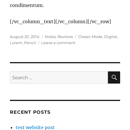
condimentum.
[/vc_column_text][/vc_column][/vc_row]
Posted
Categories
Tags
August 20, 2014
Notes
,
Reviews
Classic Mode
,
Digital
,
on
on
Lorem
,
Pencil
Leave a comment
Proin
non
ligula
luctus
SE
Search
for:
RECENT POSTS
test website post