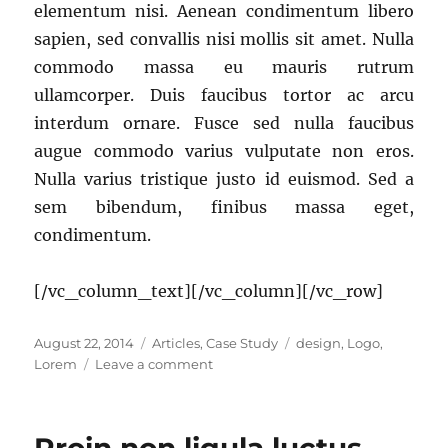
elementum nisi. Aenean condimentum libero
sapien, sed convallis nisi mollis sit amet. Nulla
commodo massa eu mauris rutrum
ullamcorper. Duis faucibus tortor ac arcu
interdum ornare. Fusce sed nulla faucibus
augue commodo varius vulputate non eros.
Nulla varius tristique justo id euismod. Sed a
sem bibendum, finibus massa eget,
condimentum.
[/vc_column_text][/vc_column][/vc_row]
Posted
Categories
Tags
August 22, 2014
Articles
,
Case Study
design
,
Logo
,
on
on
Lorem
Leave a comment
Proin
leo
lectus