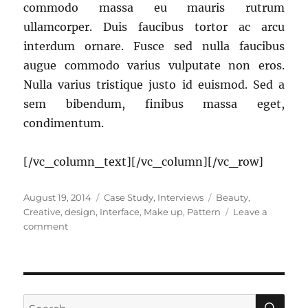
commodo massa eu mauris rutrum
ullamcorper. Duis faucibus tortor ac arcu
interdum ornare. Fusce sed nulla faucibus
augue commodo varius vulputate non eros.
Nulla varius tristique justo id euismod. Sed a
sem bibendum, finibus massa eget,
condimentum.
[/vc_column_text][/vc_column][/vc_row]
Posted
Categories
Tags
August 19, 2014
Case Study
,
Interviews
Beauty
,
on
Creative
,
design
,
Interface
,
Make up
,
Pattern
Leave a
on
comment
Molliba
Sedi
Augik
SE
Search