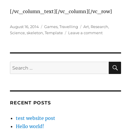
[/vc_column_text][/vc_column][/vc_row]
Posted
Categories
Tags
August 16, 2014
Games
,
Travelling
Art
,
Research
,
on
on
Science
,
skeleton
,
Template
Leave a comment
Vestibulum
Eu
SE
Search
for:
RECENT POSTS
test website post
Hello world!