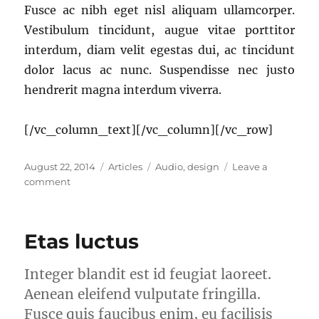
Fusce ac nibh eget nisl aliquam ullamcorper.
Vestibulum tincidunt, augue vitae porttitor
interdum, diam velit egestas dui, ac tincidunt
dolor lacus ac nunc. Suspendisse nec justo
hendrerit magna interdum viverra.
[/vc_column_text][/vc_column][/vc_row]
Posted
Categories
Tags
August 22, 2014
Articles
Audio
,
design
Leave a
on
on
comment
Nulla
consectetur
nisi
Etas luctus
Integer blandit est id feugiat laoreet.
Aenean eleifend vulputate fringilla.
Fusce quis faucibus enim, eu facilisis