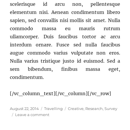
scelerisque id arcu non, pellentesque
elementum nisi. Aenean condimentum libero
sapien, sed convallis nisi mollis sit amet. Nulla
commodo massa eu mauris rutrum
ullamcorper. Duis faucibus tortor ac arcu
interdum ornare. Fusce sed nulla faucibus
augue commodo varius vulputate non eros.
Nulla varius tristique justo id euismod. Sed a
sem bibendum, finibus massa eget,
condimentum.
[/vc_column_text][/vc_column][/vc_row]
Posted
Categories
Tags
August 22, 2014
Travelling
Creative
,
Research
,
Survey
on
on
Leave a comment
Semper
Bacilisis