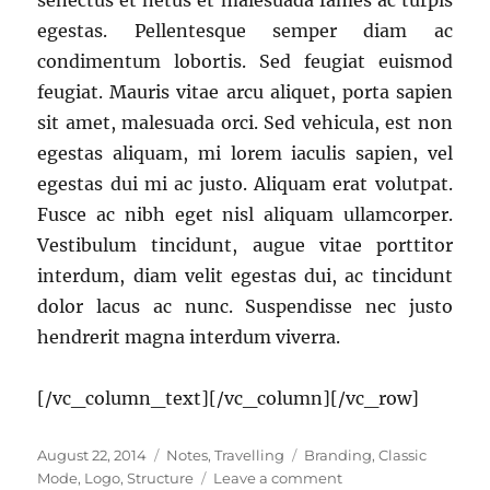
senectus et netus et malesuada fames ac turpis
egestas. Pellentesque semper diam ac
condimentum lobortis. Sed feugiat euismod
feugiat. Mauris vitae arcu aliquet, porta sapien
sit amet, malesuada orci. Sed vehicula, est non
egestas aliquam, mi lorem iaculis sapien, vel
egestas dui mi ac justo. Aliquam erat volutpat.
Fusce ac nibh eget nisl aliquam ullamcorper.
Vestibulum tincidunt, augue vitae porttitor
interdum, diam velit egestas dui, ac tincidunt
dolor lacus ac nunc. Suspendisse nec justo
hendrerit magna interdum viverra.
[/vc_column_text][/vc_column][/vc_row]
Posted
Categories
Tags
August 22, 2014
Notes
,
Travelling
Branding
,
Classic
on
on
Mode
,
Logo
,
Structure
Leave a comment