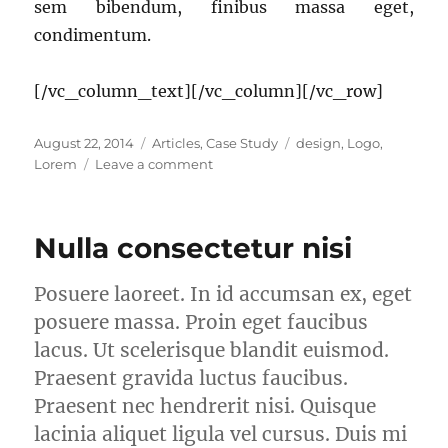
sem bibendum, finibus massa eget,
condimentum.
[/vc_column_text][/vc_column][/vc_row]
Posted
Categories
Tags
August 22, 2014
Articles
,
Case Study
design
,
Logo
,
on
on
Lorem
Leave a comment
Proin
leo
lectus
Nulla consectetur nisi
Posuere laoreet. In id accumsan ex, eget
posuere massa. Proin eget faucibus
lacus. Ut scelerisque blandit euismod.
Praesent gravida luctus faucibus.
Praesent nec hendrerit nisi. Quisque
lacinia aliquet ligula vel cursus. Duis mi