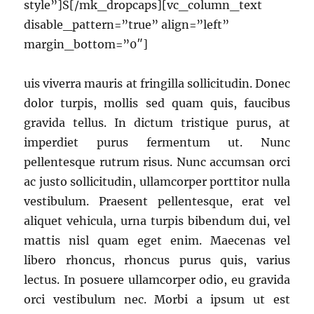
style”]S[/mk_dropcaps][vc_column_text
disable_pattern=”true” align=”left”
margin_bottom=”0″]
uis viverra mauris at fringilla sollicitudin. Donec
dolor turpis, mollis sed quam quis, faucibus
gravida tellus. In dictum tristique purus, at
imperdiet purus fermentum ut. Nunc
pellentesque rutrum risus. Nunc accumsan orci
ac justo sollicitudin, ullamcorper porttitor nulla
vestibulum. Praesent pellentesque, erat vel
aliquet vehicula, urna turpis bibendum dui, vel
mattis nisl quam eget enim. Maecenas vel
libero rhoncus, rhoncus purus quis, varius
lectus. In posuere ullamcorper odio, eu gravida
orci vestibulum nec. Morbi a ipsum ut est