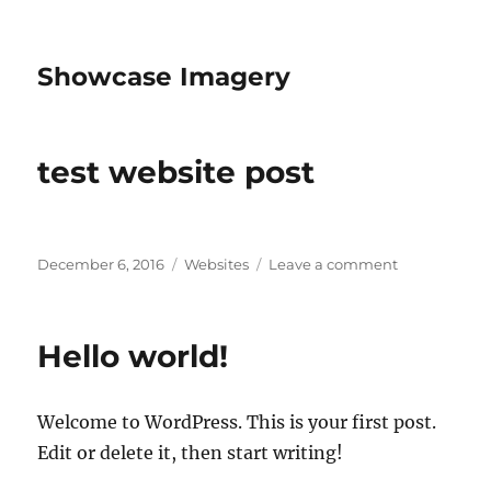
Showcase Imagery
test website post
Posted
Categories
on
December 6, 2016
Websites
Leave a comment
on
test
website
post
Hello world!
Welcome to WordPress. This is your first post.
Edit or delete it, then start writing!