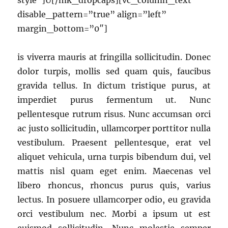
style”]U[/mk_dropcaps][vc_column_text
disable_pattern=”true” align=”left”
margin_bottom=”0″]
is viverra mauris at fringilla sollicitudin. Donec
dolor turpis, mollis sed quam quis, faucibus
gravida tellus. In dictum tristique purus, at
imperdiet purus fermentum ut. Nunc
pellentesque rutrum risus. Nunc accumsan orci
ac justo sollicitudin, ullamcorper porttitor nulla
vestibulum. Praesent pellentesque, erat vel
aliquet vehicula, urna turpis bibendum dui, vel
mattis nisl quam eget enim. Maecenas vel
libero rhoncus, rhoncus purus quis, varius
lectus. In posuere ullamcorper odio, eu gravida
orci vestibulum nec. Morbi a ipsum ut est