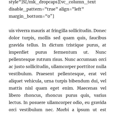
style”]S[/mk_dropcaps][vc_column_text
disable_pattern=”true” align=”left”
margin_bottom=”0″]
uis viverra mauris at fringilla sollicitudin. Donec
dolor turpis, mollis sed quam quis, faucibus
gravida tellus. In dictum tristique purus, at
imperdiet purus fermentum ut. Nunc
pellentesque rutrum risus. Nunc accumsan orci
ac justo sollicitudin, ullamcorper porttitor nulla
vestibulum. Praesent pellentesque, erat vel
aliquet vehicula, urna turpis bibendum dui, vel
mattis nisl quam eget enim. Maecenas vel
libero rhoncus, rhoncus purus quis, varius
lectus. In posuere ullamcorper odio, eu gravida
orci vestibulum nec. Morbi a ipsum ut est