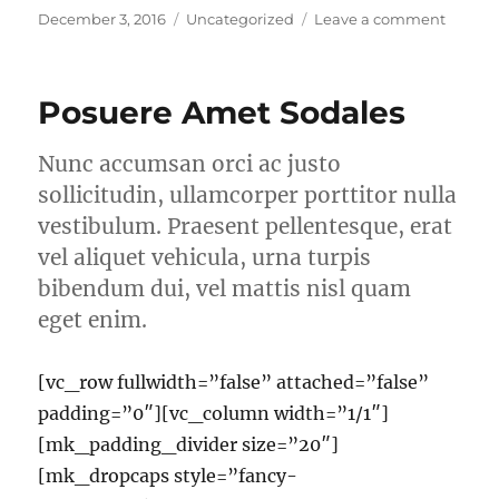
Posted
Categories
on
December 3, 2016
Uncategorized
Leave a comment
on
Hello
world!
Posuere Amet Sodales
Nunc accumsan orci ac justo
sollicitudin, ullamcorper porttitor nulla
vestibulum. Praesent pellentesque, erat
vel aliquet vehicula, urna turpis
bibendum dui, vel mattis nisl quam
eget enim.
[vc_row fullwidth=”false” attached=”false”
padding=”0″][vc_column width=”1/1″]
[mk_padding_divider size=”20″]
[mk_dropcaps style=”fancy-