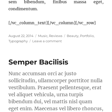
sem bibendum, finibus massa eget,
condimentum.
[/vc_column_text][/vc_column][/vc_row]
Posted
Categories
Tags
August 22, 2014
Music
,
Reviews
Beauty
,
Portfolio
,
on
on
Typography
Leave a comment
Posuere
Amet
Sodales
Semper Bacilisis
Nunc accumsan orci ac justo
sollicitudin, ullamcorper porttitor nulla
vestibulum. Praesent pellentesque, erat
vel aliquet vehicula, urna turpis
bibendum dui, vel mattis nisl quam
eget enim. Maecenas vel libero rhoncus,